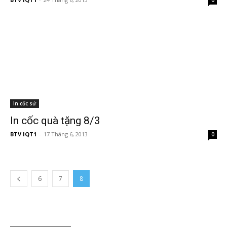
0
In cốc sứ
In cốc quà tặng 8/3
BTV IQT1
-
17 Tháng 6, 2013
0
6
7
8