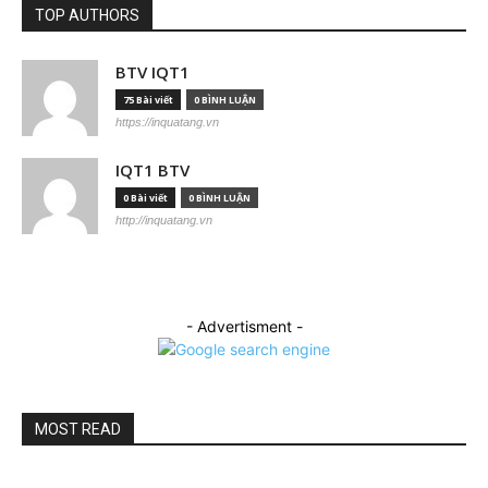
TOP AUTHORS
BTV IQT1
75 Bài viết
0 BÌNH LUẬN
https://inquatang.vn
IQT1 BTV
0 Bài viết
0 BÌNH LUẬN
http://inquatang.vn
- Advertisment -
MOST READ