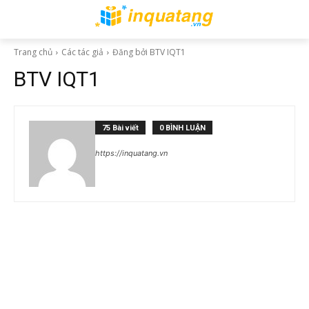
Trang chủ
Các tác giả
Đăng bởi BTV IQT1
BTV IQT1
75 Bài viết
0 BÌNH LUẬN
https://inquatang.vn