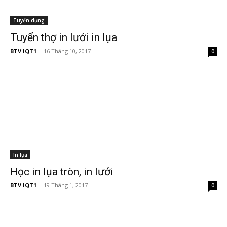
Tuyển dụng
Tuyển thợ in lưới in lụa
BTV IQT1
-
16 Tháng 10, 2017
0
In lụa
Học in lụa tròn, in lưới
BTV IQT1
-
19 Tháng 1, 2017
0