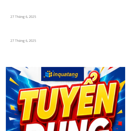
Làm móc khóa theo yêu cầu Hà Nội
27 Tháng 6, 2025
In cốc sứ theo yêu cầu ở Hà Nội
27 Tháng 6, 2025
PHỔ BIẾN NHẤT
Bảng Mica Treo Móc Khóa In Ảnh Theo Yêu Cầu Cao cấp
6 Tháng 8, 2026
Làm móc khóa theo yêu cầu Hà Nội
27 Tháng 6, 2025
In cốc sứ theo yêu cầu ở Hà Nội
27 Tháng 6, 2025