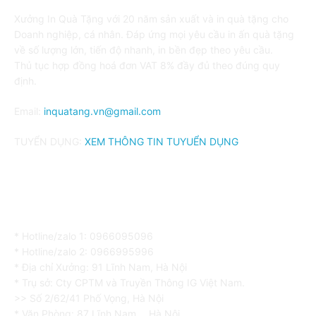
Xưởng In Quà Tặng với 20 năm sản xuất và in quà tặng cho
Doanh nghiệp, cá nhân. Đáp ứng mọi yêu cầu in ấn quà tặng
về số lượng lớn, tiến độ nhanh, in bền đẹp theo yêu cầu.
Thủ tục hợp đồng hoá đơn VAT 8% đầy đủ theo đúng quy
định.
Email:
inquatang.vn@gmail.com
TUYỂN DỤNG:
XEM THÔNG TIN TUYUỂN DỤNG
HOTLINE: 0966.095.096
* Hotline/zalo 1: 0966095096
* Hotline/zalo 2: 0966995996
* Địa chỉ Xưởng: 91 Lĩnh Nam, Hà Nội
* Trụ sở: Cty CPTM và Truyền Thông IG Việt Nam.
>> Số 2/62/41 Phố Vọng, Hà Nội
* Văn Phòng: 87 Lĩnh Nam， Hà Nội