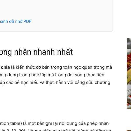
hanh dễ nhớ PDF
ơng nhân nhanh nhất
g
chia
là kiến thức cơ bản trong toán học quan trọng mà
 ứng dụng trong học tập mà trong đời sống thực tiễn
iúp các bé học hiểu và thực hành với bảng cửu chương
?
tion table) là một bản ghi lại nội dung của phép nhân
 là 9, 12, 20). Nhưng hiện nay thế giới dùng hệ đếm cơ