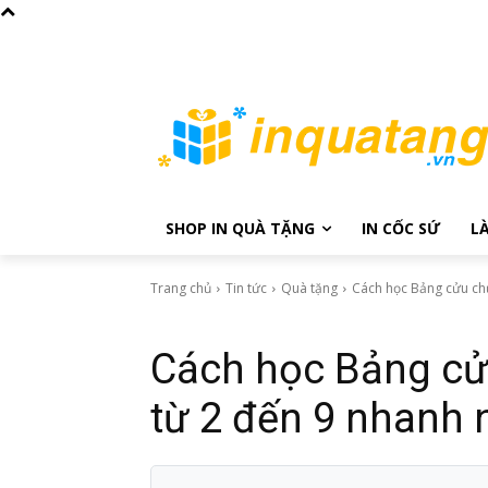
C
Thứ Sáu, Tháng 8 7, 2026
32.7
Hanoi
SHOP IN QUÀ TẶNG
IN CỐC SỨ
L
Trang chủ
Tin tức
Quà tặng
Cách học Bảng cửu chư
Quà tặng
Cách học Bảng cử
từ 2 đến 9 nhanh 