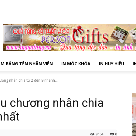
ÀM BẢNG TÊN NHÂN VIÊN
IN MÓC KHÓA
IN HUY HIỆU
I
ơng nhân chia từ 2 đến 9 nhanh...
u chương nhân chia
nhất
9154
0