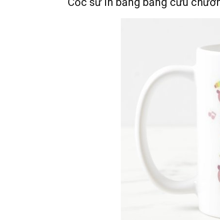
Cốc sứ in bảng bảng cửu chươ