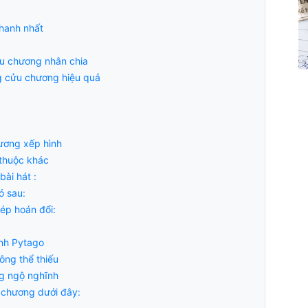
hanh nhất
ửu chương nhân chia
ng cửu chương hiệu quả
ương xếp hình
thuộc khác
ài hát :
ó sau:
p hoán đổi:
nh Pytago
ông thể thiếu
g ngộ nghĩnh
u chương dưới đây: